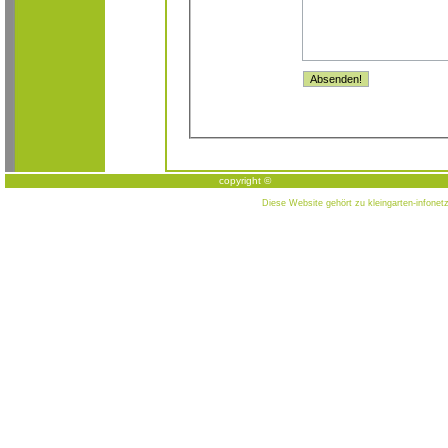
copyright ©
Diese Website gehört zu
kleingarten-infonet